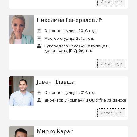
Детаљније
Николина Генераловић
Основне студије: 2010. год.
Мастер студије: 2012. год.
Руководилац одељења купаца и
добављача, ЈП Србијагас
Детаљније
Јован Плавша
Основне студије: 2014. год.
Директор у компанији Quickfire из Данске
Детаљније
Мирко Караћ