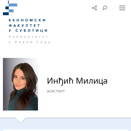
Инђић Милица
асистент