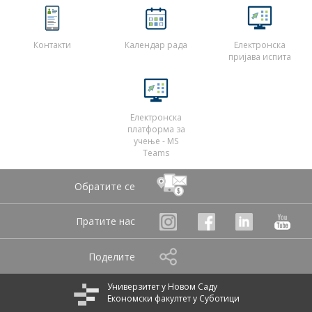
Контакти
Календар рада
Електронска
пријава испита
Електронска
платформа за
учење - MS
Teams
Обратите се
Пратите нас
Поделите
Универзитет у Новом Саду
Економски факултет у Суботици