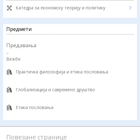
Катедра за економску теорију и политику
Предмети
Предавања
−
Вежбе
Практичка филозофија и етика пословања
Глобализација и савремено друштво
Етика пословања
Повезане странице