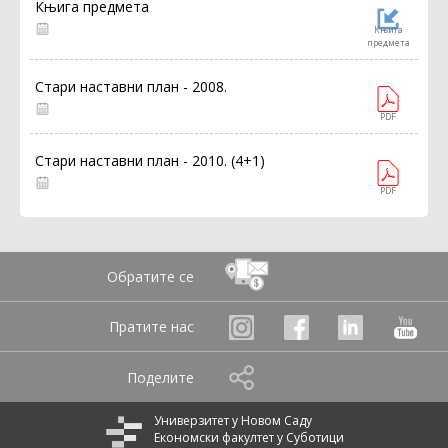
Књига предмета
Књига
предмета
Стари наставни план - 2008.
PDF
Стари наставни план - 2010. (4+1)
PDF
Обратите се
Пратите нас
Поделите
Универзитет у Новом Саду
Економски факултет у Суботици