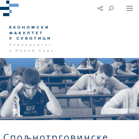
Спољнотрговинске