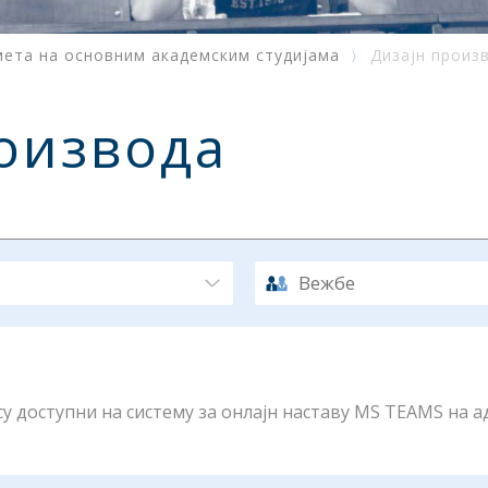
мета на основним академским студијама
Дизајн произ
оизвода
Вежбе
 доступни на систему за онлајн наставу MS TEAMS на ад