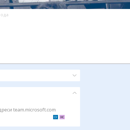
вода
реси team.microsoft.com