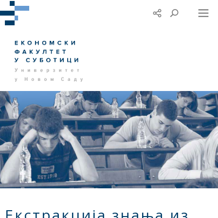
Екстракција знања из