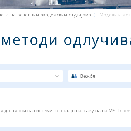
мета на основним академским студијама
Модели и ме
 методи одлучи
Вежбе
 доступни на систему за онлајн наставу на на MS Teams