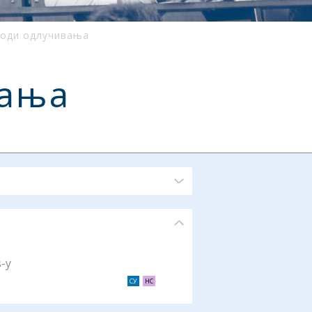
тоди одлучивања
вања
-у