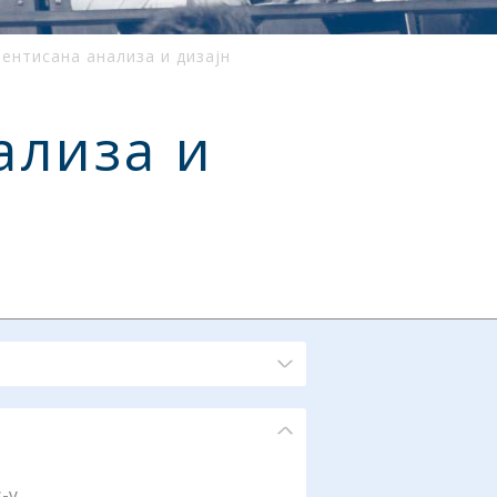
јентисана анализа и дизајн
ализа и
-у