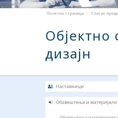
Почетна страница
Списак пред
Објектно 
дизајн
Наставници
Обавештења и материјали
Обавештења и материјали су