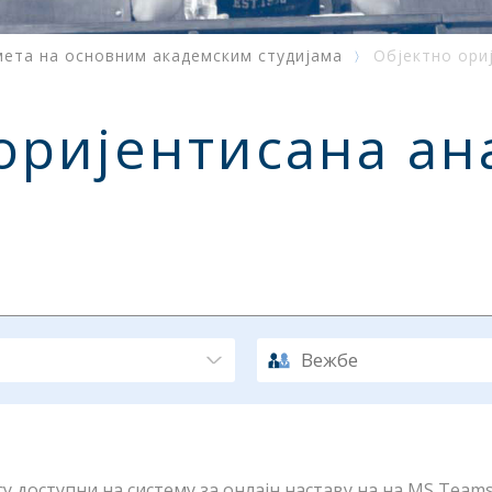
мета на основним академским студијама
Објектно ори
оријентисана ан
Вежбе
 доступни на систему за онлајн наставу на на MS Teams