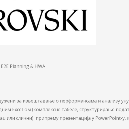
 E2E Planning & HWA
адужени за извештавање о перформансама и анализу унут
дним Excel-ом (комплексне табеле, структурирање подат
au или слични), припрему презентација у PowerPoint-у, к