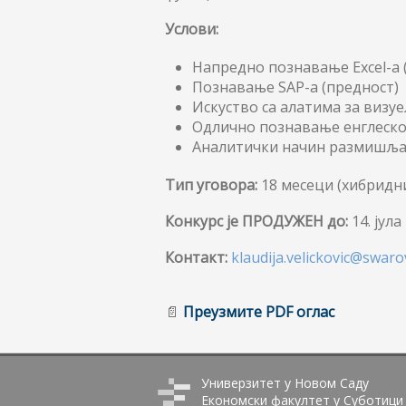
Услови:
Напредно познавање Excel-а 
Познавање SAP-а (предност)
Искуство са алатима за визуе
Одлично познавање енглеског
Аналитички начин размишљ
Тип уговора:
18 месеци (хибридни
Конкурс је ПРОДУЖЕН до:
14. јула
Контакт:
klaudija.velickovic@swaro
📄
Преузмите PDF оглас
Универзитет у Новом Саду
Економски факултет у Суботици