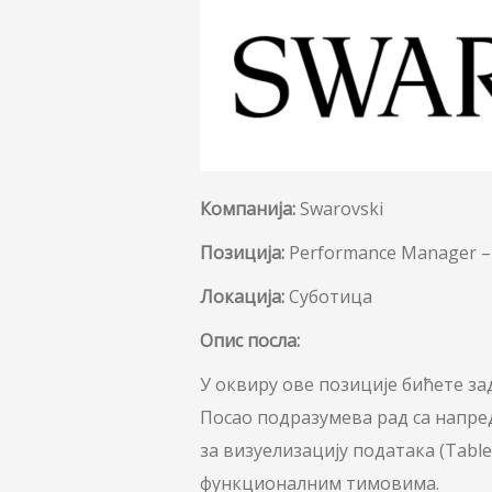
Компанија:
Swarovski
Позиција:
Performance Manager –
Локација:
Суботица
Опис посла:
У оквиру ове позиције бићете з
Посао подразумева рад са напре
за визуелизацију података (Table
функционалним тимовима.