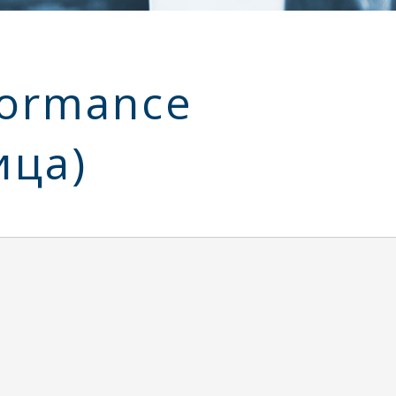
formance
ица)