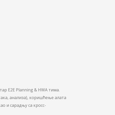
ар E2E Planning & HWA тима.
ака, анализа), коришћење алата
ао и сарадњу са кросс-