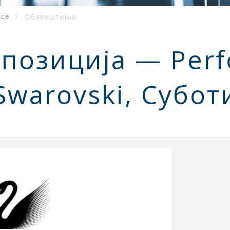
ксе
Обавештење
позиција — Per
Swarovski, Субот