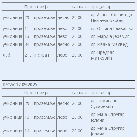
Просторија
сатница
професор
др Агнеш Славић др
учионица
29
приземље
десно
20:00
Немања бербер
учионица
11
приземље
лево
20:00
др Олгица Главашки
учионица
13
приземље
лево
20:00
др Марија Јеремић
учионица
34
приземље
десно
20:00
др Ивана Медвед
др Предраг
лаб.
218
II спрат
лево
20:00
Матковић
петак 12.09.2025.
Просторија
сатница
професор
др Томислав
учионица
29
приземље
десно
20:00
Сударевић
др Маја Стругар
учионица
13
приземље
лево
20:00
Јелача
др Маја Стругар
учионица
14
приземље
лево
20:00
Јелача