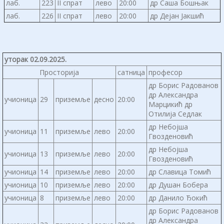
лаб.
223
II спрат
лево
20:00
др Саша Бошњак
лаб.
226
II спрат
лево
20:00
др Дејан Јакшић
уторак 02.09.2025.
Просторија
сатница
професор
др Борис Радованов
др Александра
учионица
29
приземље
десно
20:00
Марцикић др
Отилија Седлак
др Небојша
учионица
11
приземље
лево
20:00
Гвозденовић
др Небојша
учионица
13
приземље
лево
20:00
Гвозденовић
учионица
14
приземље
лево
20:00
др Славица Томић
учионица
10
приземље
лево
20:00
др Душан Бобера
учионица
8
приземље
лево
20:00
др Данило Ђокић
др Борис Радованов
др Александра