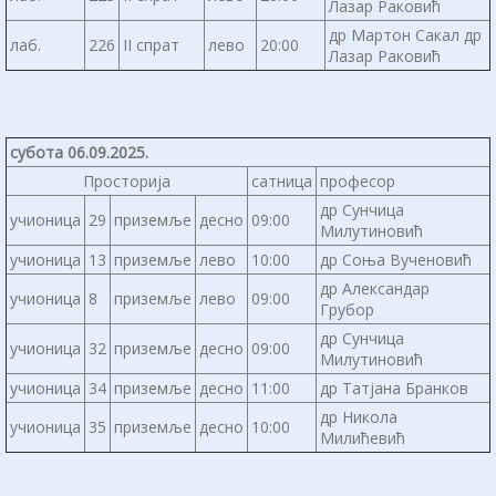
Лазар Раковић
др Мартон Сакал др
лаб.
226
II спрат
лево
20:00
Лазар Раковић
субота 06.09.2025.
Просторија
сатница
професор
др Сунчица
учионица
29
приземље
десно
09:00
Милутиновић
учионица
13
приземље
лево
10:00
др Соња Вученовић
др Александар
учионица
8
приземље
лево
09:00
Грубор
др Сунчица
учионица
32
приземље
десно
09:00
Милутиновић
учионица
34
приземље
десно
11:00
др Татјана Бранков
др Никола
учионица
35
приземље
десно
10:00
Милићевић