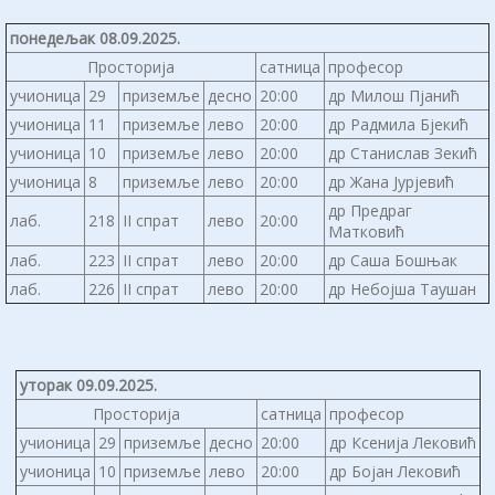
понедељак 08.09.2025.
Просторија
сатница
професор
учионица
29
приземље
десно
20:00
др Милош Пјанић
учионица
11
приземље
лево
20:00
др Радмила Бјекић
учионица
10
приземље
лево
20:00
др Станислав Зекић
учионица
8
приземље
лево
20:00
др Жана Јурјевић
др Предраг
лаб.
218
II спрат
лево
20:00
Матковић
лаб.
223
II спрат
лево
20:00
др Саша Бошњак
лаб.
226
II спрат
лево
20:00
др Небојша Таушан
уторак 09.09.2025.
Просторија
сатница
професор
учионица
29
приземље
десно
20:00
др Ксенија Лековић
учионица
10
приземље
лево
20:00
др Бојан Лековић