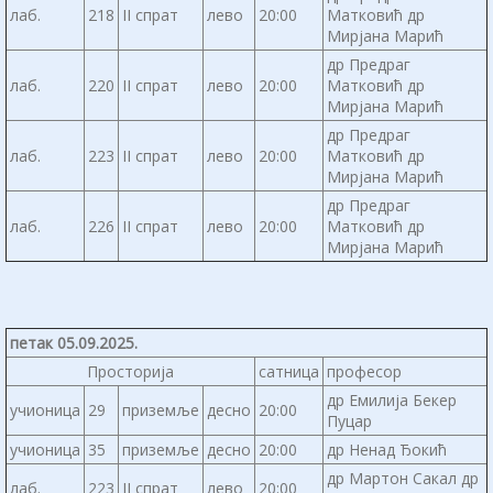
лаб.
218
II спрат
лево
20:00
Матковић др
Мирјана Марић
др Предраг
лаб.
220
II спрат
лево
20:00
Матковић др
Мирјана Марић
др Предраг
лаб.
223
II спрат
лево
20:00
Матковић др
Мирјана Марић
др Предраг
лаб.
226
II спрат
лево
20:00
Матковић др
Мирјана Марић
петак 05.09.2025.
Просторија
сатница
професор
др Емилија Бекер
учионица
29
приземље
десно
20:00
Пуцар
учионица
35
приземље
десно
20:00
др Ненад Ђокић
др Мартон Сакал др
лаб.
223
II спрат
лево
20:00