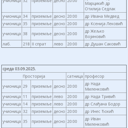
учионица
32
приземље
десно
20:00
Марцикић др
Отилија Седлак
учионица
34
приземље
десно
20:00
др Ивана Медвед
учионица
35
приземље
десно
20:00
др Ксенија Лековић
др Жељко
учионица
38
приземље
десно
20:00
Војиновић
лаб.
218
II спрат
лево
20:00
др Душан Саковић
среда 03.09.2025.
Просторија
сатница
професор
др Нада
учионица
29
приземље
десно
20:00
Миленковић
учионица
11
приземље
лево
20:00
др Нада Тривић
учионица
14
приземље
лево
20:00
др Слађана Бодор
учионица
32
приземље
десно
20:00
др Инес Ђокић
др Иван
учионица
35
приземље
десно
20:00
Миленковић