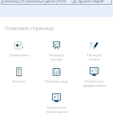
учионица
35
приземље
десно
09:00
др Дражен Марић
Повезане странице
Обавештења
Распоред
Распоред
наставе
испита
Контакти
Календар рада
Електронска
пријава испита
Електронска
платформа за