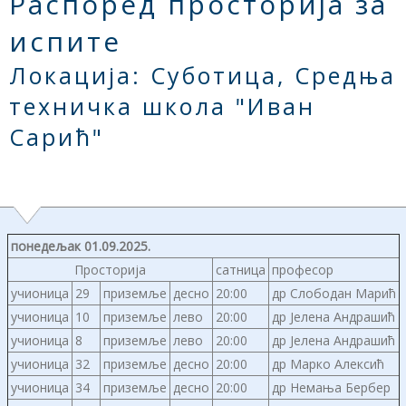
Распоред просторија за
испите
Локација: Суботица, Средња
техничка школа "Иван
Сарић"
понедељак 01.09.2025.
Просторија
сатница
професор
учионица
29
приземље
десно
20:00
др Слободан Марић
учионица
10
приземље
лево
20:00
др Јелена Андрашић
учионица
8
приземље
лево
20:00
др Јелена Андрашић
учионица
32
приземље
десно
20:00
др Марко Алексић
учионица
34
приземље
десно
20:00
др Немања Бербер