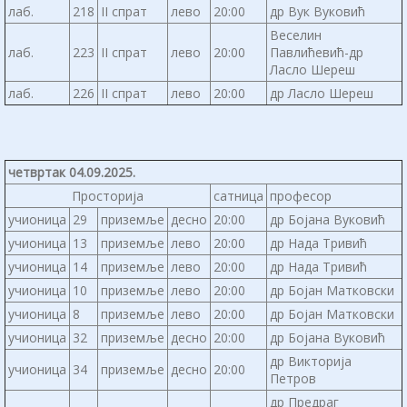
лаб.
218
II спрат
лево
20:00
др Вук Вуковић
Веселин
лаб.
223
II спрат
лево
20:00
Павлићевић-др
Ласло Шереш
лаб.
226
II спрат
лево
20:00
др Ласло Шереш
четвртак 04.09.2025.
Просторија
сатница
професор
учионица
29
приземље
десно
20:00
др Бојана Вуковић
учионица
13
приземље
лево
20:00
др Нада Тривић
учионица
14
приземље
лево
20:00
др Нада Тривић
учионица
10
приземље
лево
20:00
др Бојан Матковски
учионица
8
приземље
лево
20:00
др Бојан Матковски
учионица
32
приземље
десно
20:00
др Бојана Вуковић
др Викторија
учионица
34
приземље
десно
20:00
Петров
др Предраг