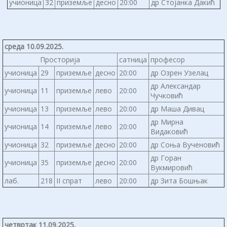
учионица
32
приземље
десно
20:00
др Стојанка Дакић
среда 10.09.2025.
Просторија
сатница
професор
учионица
29
приземље
десно
20:00
др Озрен Узелац
др Александар
учионица
11
приземље
лево
20:00
Чучковић
учионица
13
приземље
лево
20:00
др Маша Дивац
др Мирна
учионица
14
приземље
лево
20:00
Видаковић
учионица
32
приземље
десно
20:00
др Соња Вученовић
др Горан
учионица
35
приземље
десно
20:00
Вукмировић
лаб.
218
II спрат
лево
20:00
др Зита Бошњак
четвртак 11.09.2025.