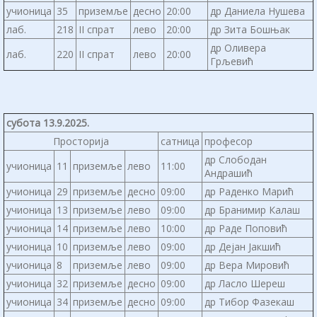
учионица
35
приземље
десно
20:00
др Даниела Нушева
лаб.
218
II спрат
лево
20:00
др Зита Бошњак
др Оливера
лаб.
220
II спрат
лево
20:00
Грљевић
субота 13.9.2025.
Просторија
сатница
професор
др Слободан
учионица
11
приземље
лево
11:00
Андрашић
учионица
29
приземље
десно
09:00
др Раденко Марић
учионица
13
приземље
лево
09:00
др Бранимир Калаш
учионица
14
приземље
лево
10:00
др Раде Поповић
учионица
10
приземље
лево
09:00
др Дејан Јакшић
учионица
8
приземље
лево
09:00
др Вера Мировић
учионица
32
приземље
десно
09:00
др Ласло Шереш
учионица
34
приземље
десно
09:00
др Тибор Фазекаш