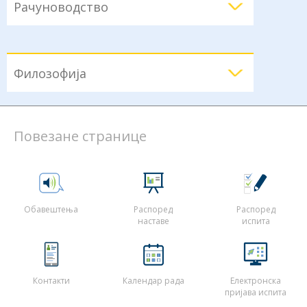
Рачуноводство
Филозофија
Повезане странице
Обавештења
Распоред
Распоред
наставе
испита
Контакти
Календар рада
Електронска
пријава испита