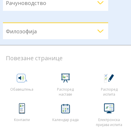
Рачуноводство
Филозофија
Повезане странице
Обавештења
Распоред
Распоред
наставе
испита
Контакти
Календар рада
Електронска
пријава испита