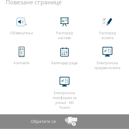
Повезане странице
Обавештења
Распоред
Распоред
наставе
испита
Контакти
Календар рада
Електронска
пријава испита
Електронска
платформа за
учење - MS
Teams
Обратите се