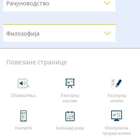
Рачуноводство
Филозофија
Повезане странице
Обавештења
Распоред
Распоред
наставе
испита
Контакти
Календар рада
Електронска
пријава испита