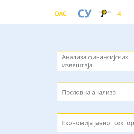
ОАС
4
Анализа финансијских
извештаја
Пословна анализа
Економија јавног секто