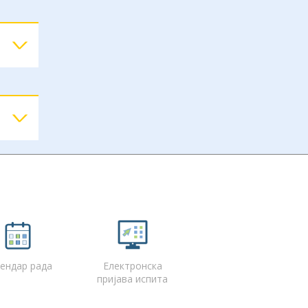
и
ендар рада
Електронска
пријава испита