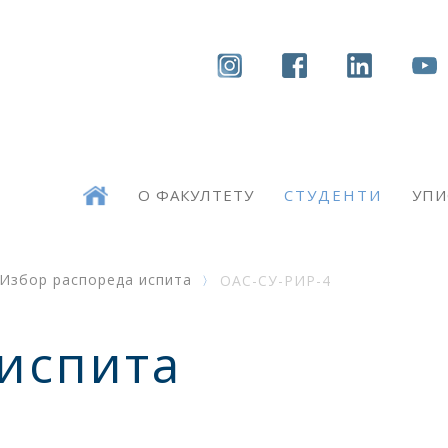
О ФАКУЛТЕТУ
СТУДЕНТИ
УПИ
Избор распореда испита
ОАС-СУ-РИР-4
испита