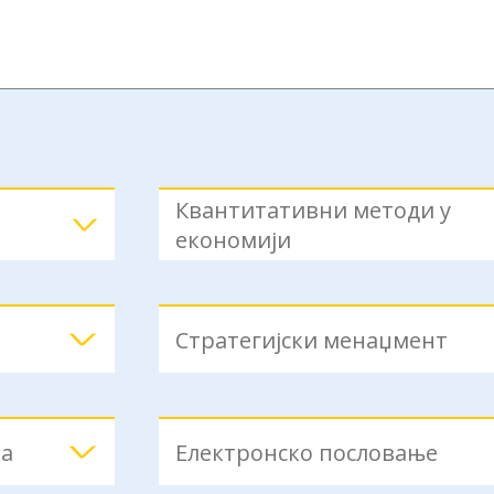
Квантитативни методи у
економији
Стратегијски менаџмент
ра
Електронско пословање