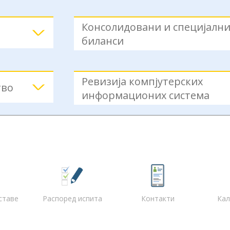
Консолидовани и специјалн
биланси
Ревизија компјутерских
тво
информационих система
ставе
Распоред испита
Контакти
Кал