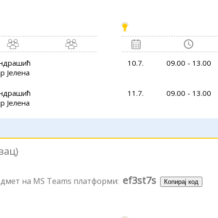
ндрашић
10.7.
09.00 - 13.00
р Јелена
ндрашић
11.7.
09.00 - 13.00
р Јелена
вац)
ef3st7s
редмет на MS Teams платформи:
Копирај код