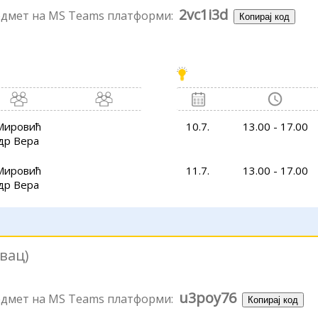
2vc1i3d
редмет на MS Teams платформи:
Копирај код
Мировић
10.7.
13.00 - 17.00
др Вера
Мировић
11.7.
13.00 - 17.00
др Вера
вац)
u3poy76
редмет на MS Teams платформи:
Копирај код