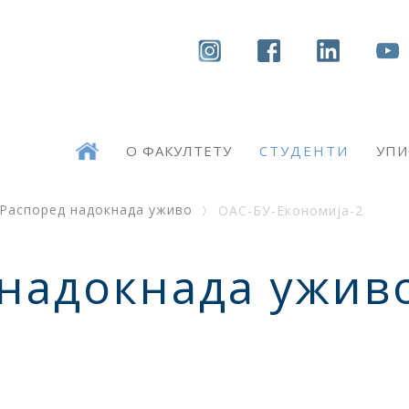
О ФАКУЛТЕТУ
СТУДЕНТИ
УПИ
Распоред надокнада уживо
ОАС-БУ-Економија-2
 надокнада ужив