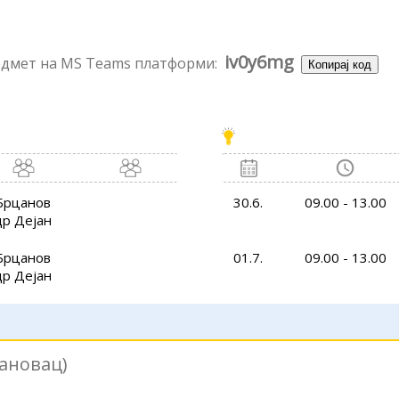
iv0y6mg
редмет на MS Teams платформи:
Копирај код
Брцанов
30.6.
09.00 - 13.00
др Дејан
Брцанов
01.7.
09.00 - 13.00
др Дејан
ановац)