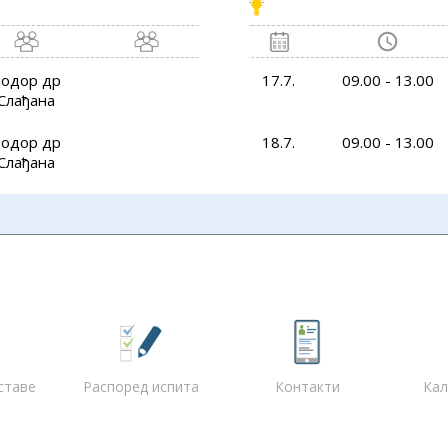
одор др
17.7.
09.00 - 13.00
Слађана
одор др
18.7.
09.00 - 13.00
Слађана
ставе
Распоред испита
Контакти
Кал