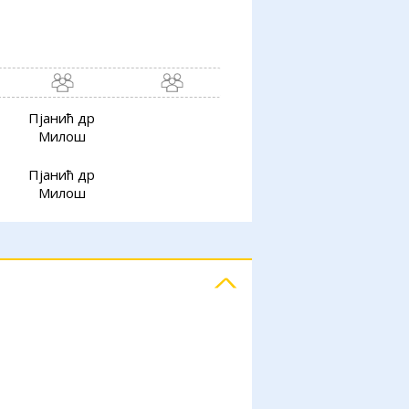
Пјанић др
Милош
Пјанић др
Милош