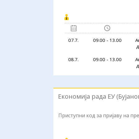
07.7.
09.00 - 13.00
А
д
08.7.
09.00 - 13.00
А
д
Економија рада ЕУ (Бујано
Приступни код за пријаву на п