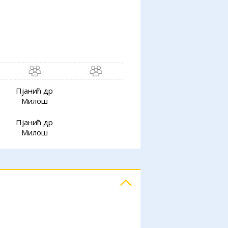
Пјанић др
Милош
Пјанић др
Милош