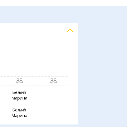
Бељић
Марина
Бељић
Марина