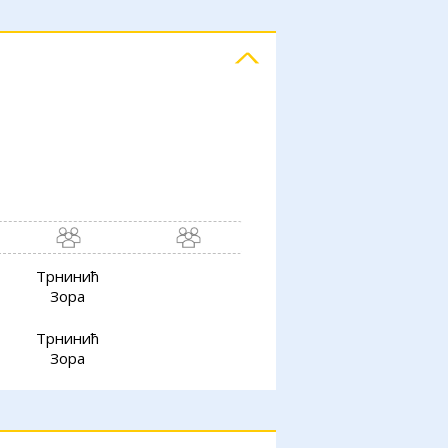
Трнинић
Зора
Трнинић
Зора