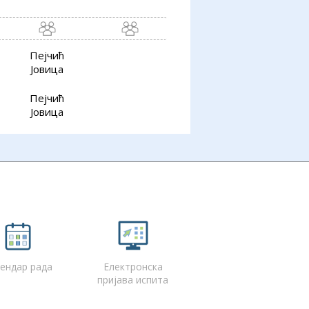
Пејчић
Јовица
Пејчић
Јовица
ендар рада
Електронска
пријава испита