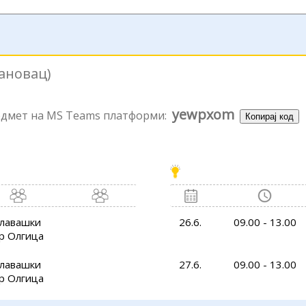
јановац)
yewpxom
редмет на MS Teams платформи:
Копирај код
лавашки
26.6.
09.00 - 13.00
р Олгица
лавашки
27.6.
09.00 - 13.00
р Олгица