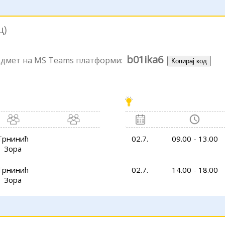
ц)
b01ika6
редмет на MS Teams платформи:
Копирај код
Трнинић
02.7.
09.00 - 13.00
Зора
Трнинић
02.7.
14.00 - 18.00
Зора