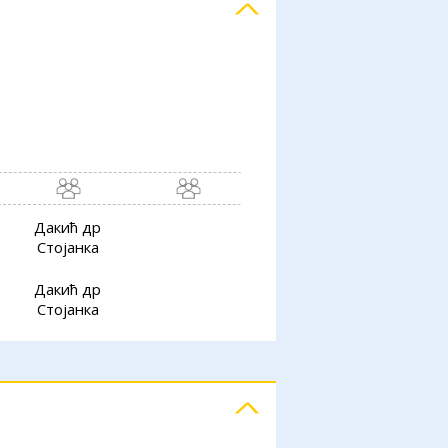
Дакић др
Стојанка
Дакић др
Стојанка