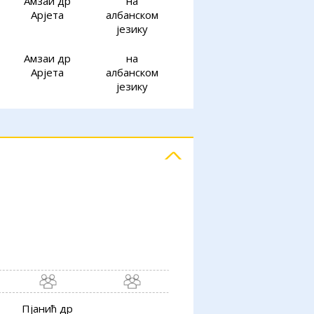
Амзаи др
на
Арјета
албанском
језику
Амзаи др
на
Арјета
албанском
језику
Пјанић др