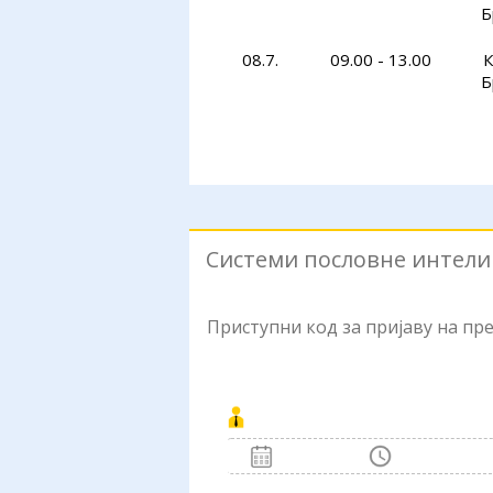
Б
08.7.
09.00 - 13.00
К
Б
Системи пословне интелиг
Приступни код за пријаву на п