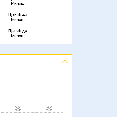
Милош
Пјанић др
Милош
Пјанић др
Милош