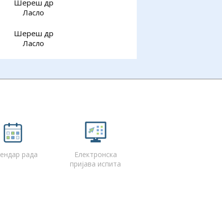
Шереш др
Ласло
Шереш др
Ласло
ендар рада
Електронска
пријава испита