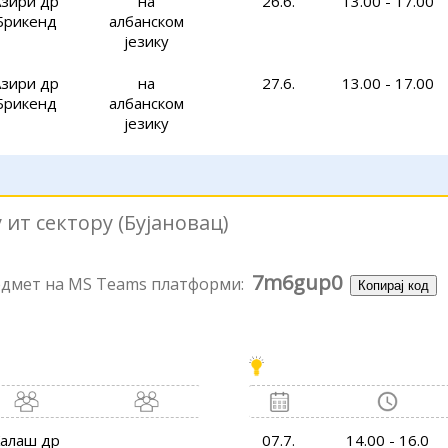
Азири др
на
26.6.
13.00 - 17.00
Брикенд
албанском
језику
Азири др
на
27.6.
13.00 - 17.00
Брикенд
албанском
језику
ит сектору (Бујановац)
7m6gup0
редмет на MS Teams платформи:
Копирај код
алаш др
07.7.
14.00 - 16.0