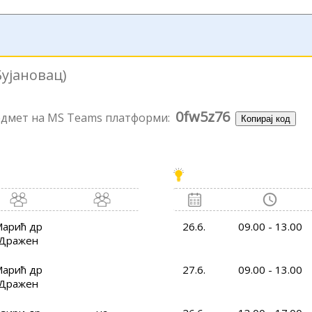
Бујановац)
0fw5z76
редмет на MS Teams платформи:
Копирај код
арић др
26.6.
09.00 - 13.00
Дражен
арић др
27.6.
09.00 - 13.00
Дражен