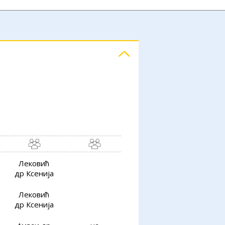
Лековић
др Ксенија
Лековић
др Ксенија