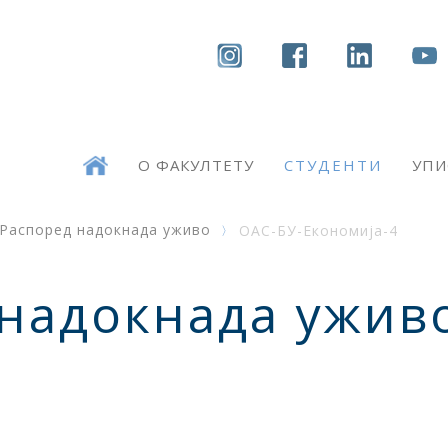
О ФАКУЛТЕТУ
СТУДЕНТИ
УПИ
Распоред надокнада уживо
ОАС-БУ-Економија-4
 надокнада ужив