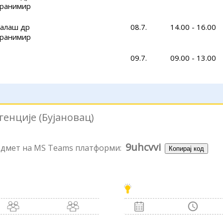
ранимир
алаш др
08.7.
14.00 - 16.00
ранимир
09.7.
09.00 - 13.00
енције (Бујановац)
9uhcvvi
редмет на MS Teams платформи:
Копирај код