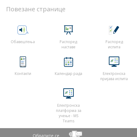
Повезане странице
Обавештења
Распоред
Распоред
наставе
испита
Контакти
Календар рада
Електронска
пријава испита
Електронска
платформа за
учење - MS
Teams
Обратите се