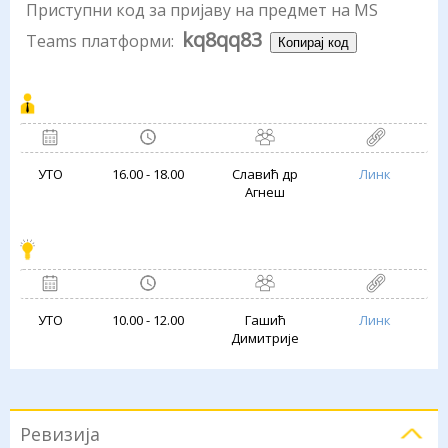
Приступни код за пријаву на предмет на MS
kq8qq83
Teams платформи:
Копирај код
УТО
16.00 - 18.00
Славић др
Линк
Агнеш
УТО
10.00 - 12.00
Гашић
Линк
Димитрије
Ревизија