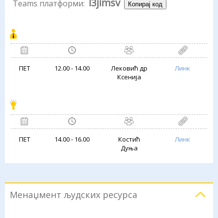
l3jimsv
Teams платформи:
Копирај код
ПЕТ
12.00 - 14.00
Лековић др
Линк
Ксенија
ПЕТ
14.00 - 16.00
Костић
Линк
Дуња
Менаџмент људских ресурса