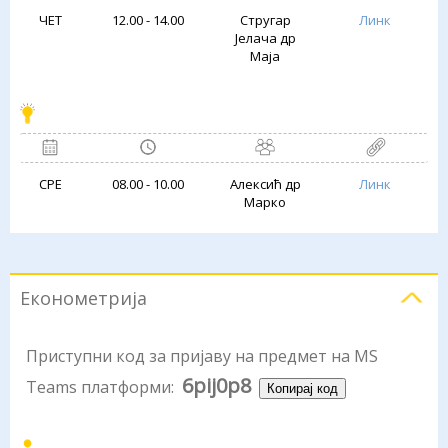
ЧЕТ
12.00 - 14.00
Стругар
Линк
Јелача др
Маја
СРЕ
08.00 - 10.00
Алексић др
Линк
Марко
Економетрија
Приступни код за пријаву на предмет на MS
6pij0p8
Teams платформи:
Копирај код