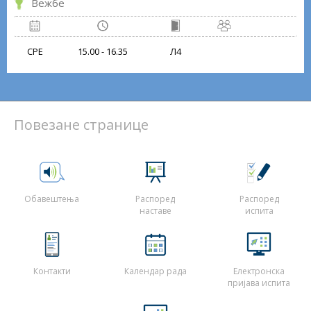
Вежбе
СРЕ
15.00 - 16.35
Л4
Повезане странице
Обавештења
Распоред
Распоред
наставе
испита
Контакти
Календар рада
Електронска
пријава испита