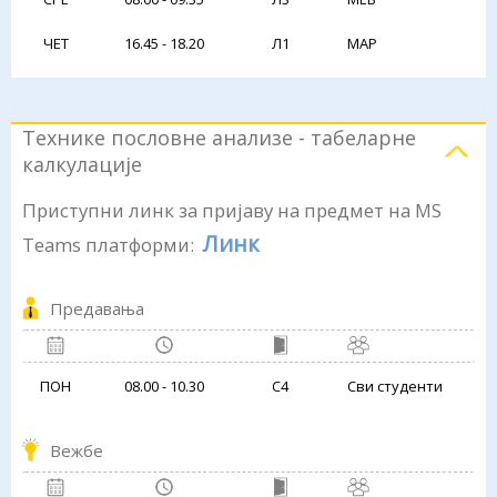
ЧЕТ
16.45 - 18.20
Л1
МАР
Технике пословне анализе - табеларне
калкулације
Приступни линк за пријаву на предмет на MS
Линк
Teams платформи:
Предавања
ПОН
08.00 - 10.30
С4
Сви студенти
Вежбе