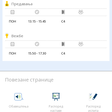
Предавања
ПОН
13.15 - 15.45
С4
Вежбе
ПОН
15.50 - 17.30
С4
Повезане странице
Обавештења
Распоред
Распоред
наставе
испита