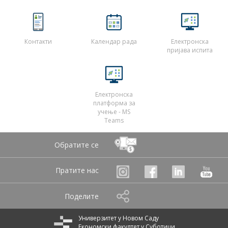
Контакти
Календар рада
Електронска
пријава испита
Електронска
платформа за
учење - MS
Teams
Обратите се
Пратите нас
Поделите
Универзитет у Новом Саду
Економски факултет у Суботици