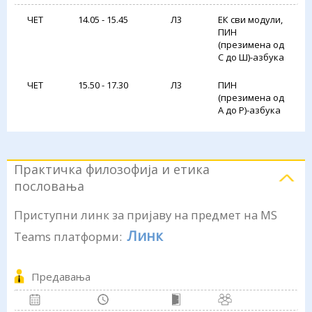
ЧЕТ
14.05 - 15.45
Л3
ЕК сви модули,
ПИН
(презимена од
С до Ш)-азбука
ЧЕТ
15.50 - 17.30
Л3
ПИН
(презимена од
А до Р)-азбука
Практичка филозофија и етика
пословања
Приступни линк за пријаву на предмет на MS
Линк
Teams платформи:
Предавања