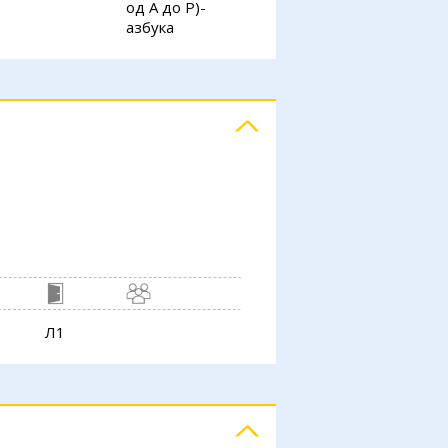
од А до Р)-
азбука
Л1