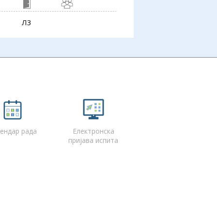
Л3
ендар рада
Електронска
пријава испита