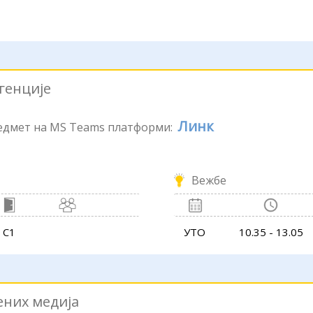
генције
Линк
редмет на MS Teams платформи:
Вежбе
С1
УТО
10.35 - 13.05
ених медија