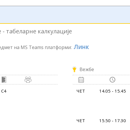
 - табеларне калкулације
Линк
редмет на MS Teams платформи:
Вежбе
С4
ЧЕТ
14.05 - 15.45
ЧЕТ
15.50 - 17.30