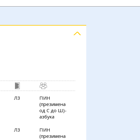
Л3
ПИН
(презимена
од С до Ш)-
азбука
Л3
ПИН
(презимена