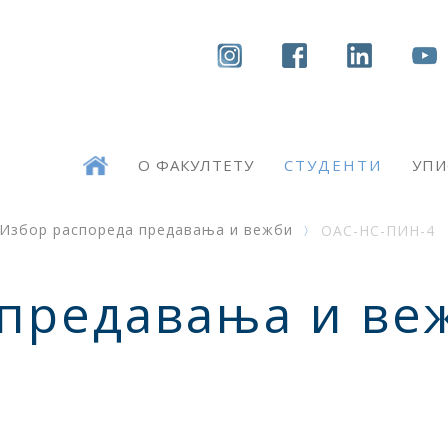
О ФАКУЛТЕТУ
СТУДЕНТИ
УПИ
Избор распореда предавања и вежби
ОАС-НС-ПИН-4
 предавања и ве