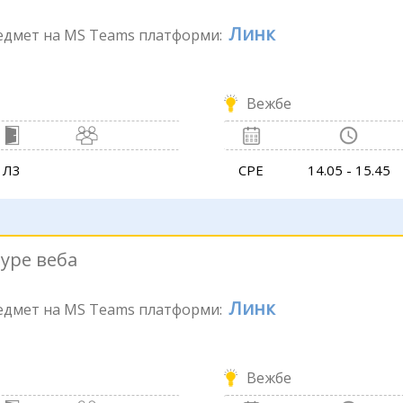
Линк
редмет на MS Teams платформи:
Вежбе
Л3
СРЕ
14.05 - 15.45
туре веба
Линк
редмет на MS Teams платформи:
Вежбе