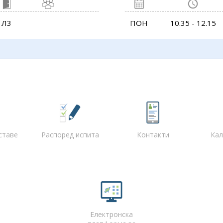
Л3
ПОН
10.35 - 12.15
ставе
Распоред испита
Контакти
Кал
Електронска