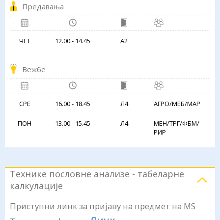
Предавања
ЧЕТ
12.00 - 14.45
А2
Вежбе
СРЕ
16.00 - 18.45
Л4
АГРО/МЕБ/МАР
ПОН
13.00 - 15.45
Л4
МЕН/ТРГ/ФБМ/
РИР
Технике пословне анализе - табеларне
калкулације
Приступни линк за пријаву на предмет на MS