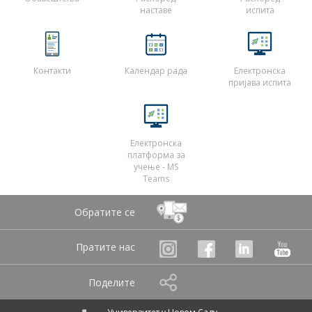
наставе
испита
Контакти
Календар рада
Електронска
пријава испита
Електронска
платформа за
учење - MS
Teams
Обратите се
Пратите нас
Поделите