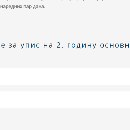
 наредних пар дана.
е за упис на 2. годину основ
а