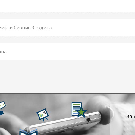
ја и бизнис 3 година
ина
За 