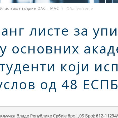
Упис више године ОАС - МАС
Обавештење
нг листе за упис
ну основних ака
 студенти који ис
услов од 48 ЕСП
учка Владе Републике Србије број „05 Број: 612-11294/2