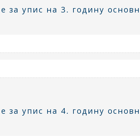
е за упис на 3. годину основ
а
е за упис на 4. годину основ
а