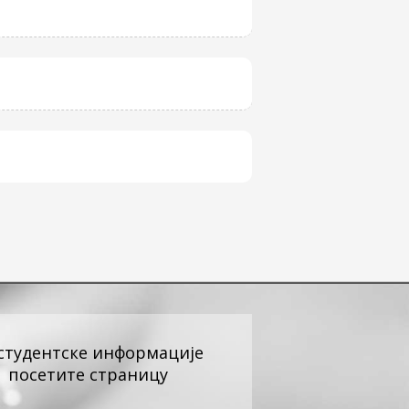
студентске информацијe
посетите страницу