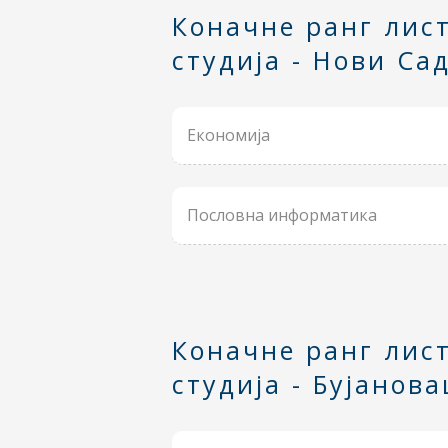
Коначне ранг лист
студија - Нови Са
Економија
Пословна информатика
Коначне ранг лис
студија - Бујанова