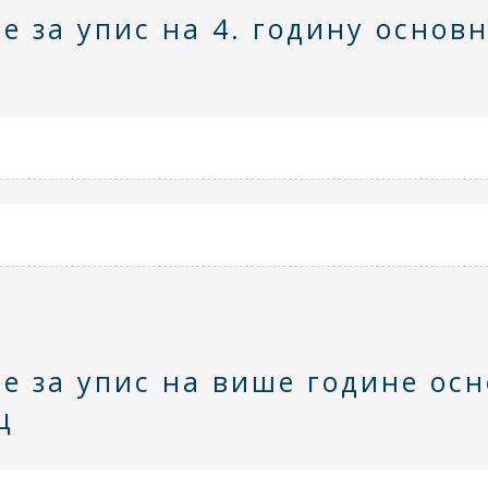
е за упис на 4. годину основ
д
те за упис на више године ос
ц