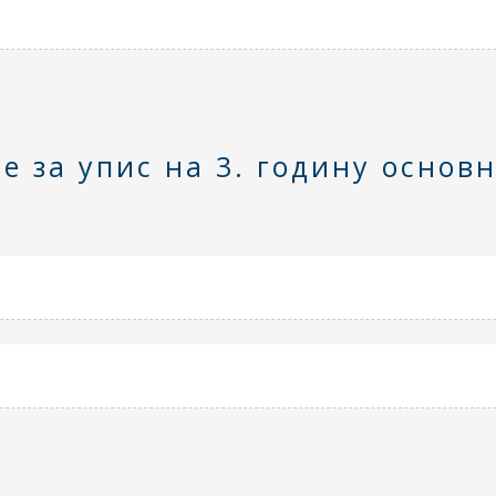
е за упис на 3. годину основ
д