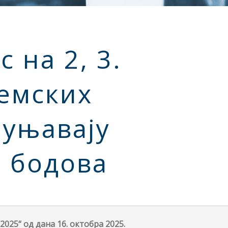
 на 2, 3.
демских
пуњавају
Б бодова
025“ од дана 16. октобра 2025.