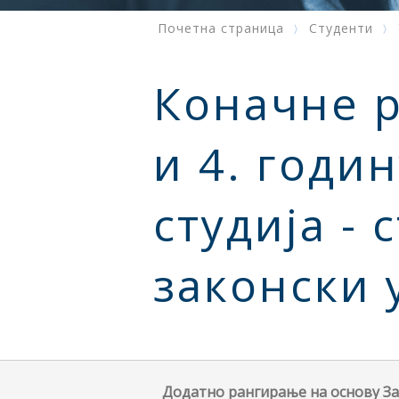
Почетна страница
Студенти
Коначне ра
и 4. годи
студија -
законски 
Додатно рангирање на основу Закљ