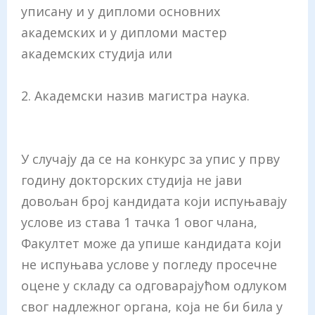
уписану и у дипломи основних
академских и у дипломи мастер
академских студија или
2. Академски назив магистра наука.
У случају да се на конкурс за упис у прву
годину докторских студија не јави
довољан број кандидата који испуњавају
услове из става 1 тачка 1 овог члана,
Факултет може да упише кандидата који
не испуњава услове у погледу просечне
оцене у складу са одговарајућом одлуком
свог надлежног органа, која не би била у