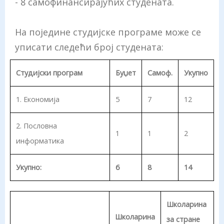
- 8 самофинансирајућих студената.
На поједине студијске програме може се
уписати следећи број студената:
Студијски програм
Буџет
Самоф.
Укупно
1. Eкономија
5
7
12
2. Пословна
1
1
2
информатика
Укупно:
6
8
14
Школарина
Школарина
за стране