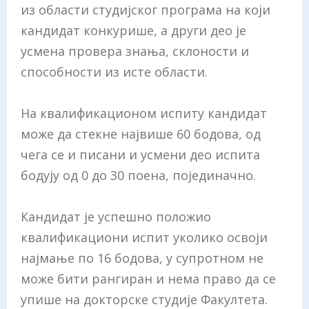
из области студијског програма на који
кандидат конкурише, а други део је
усмена провера знања, склоности и
способности из исте области.
На квалификационом испиту кандидат
може да стекне највише 60 бодова, од
чега се и писани и усмени део испита
бодују од 0 до 30 поена, појединачно.
Кандидат је успешно положио
квалификациони испит уколико освоји
најмање по 16 бодова, у супротном не
може бити рангиран и нема право да се
упише на докторске студије Факултета.