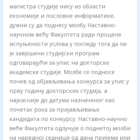
магистра студије нису из области
економије и пословне информатике,
дужни су да поднесу молбу Наставно-
научном већу Факултета ради процене
испуњености услова у погледу тога да ли
је завршени студијски програм
одговарајући за упис на докторске
академске студије. Молбе се подносе
почев од објављивања конкурса за упис у
прву годину докторских студија, а
најкасније до датума назначеног као
почетак рока за пријављивање
кандидата по конкурсу. Наставно-научно
веће Факултета одлучује о поднетој молби
на наредној седници од дана пријема или