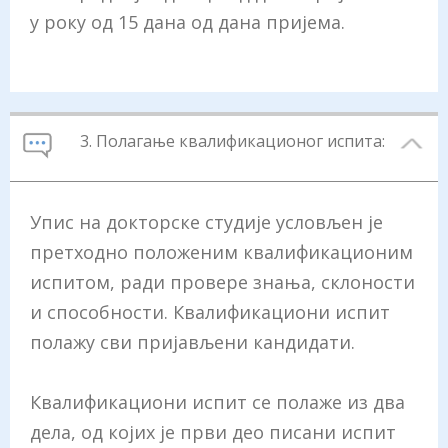
у року од 15 дана од дана пријема.
3. Полагање квалификационог испита:
Упис на докторске студије условљен је
претходно положеним квалификационим
испитом, ради провере знања, склоности
и способности. Квалификациони испит
полажу сви пријављени кандидати.
Квалификациони испит се полаже из два
дела, од којих је први део писани испит