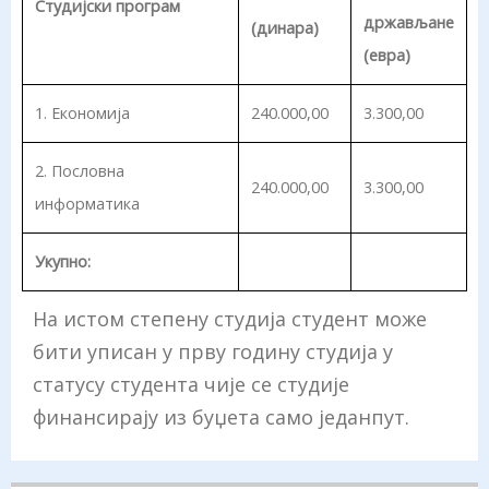
Студијски програм
држављане
(динара)
(евра)
1. Eкономија
240.000,00
3.300,00
2. Пословна
240.000,00
3.300,00
информатика
Укупно:
На истом степену студија студент може
бити уписан у прву годину студија у
статусу студента чије се студије
финансирају из буџета само једанпут.