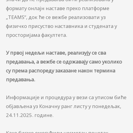
формату онлајн наставе преко платформе
„TEAMS“, док ће се вежбе реализовати уз
физичко присуство наставника и студената у
просторијама факултета.
У првој недељи наставе, реализују се сва
предавања, а вежбе се одржавају само уколико
су према распореду заказане након термина
предавања.
Информације и процедура у вези са уписом биће
објављена уз Коначну ранг листу у понедељак,
24.11.2025. године.
Како бисмо омогућили несметан почетак