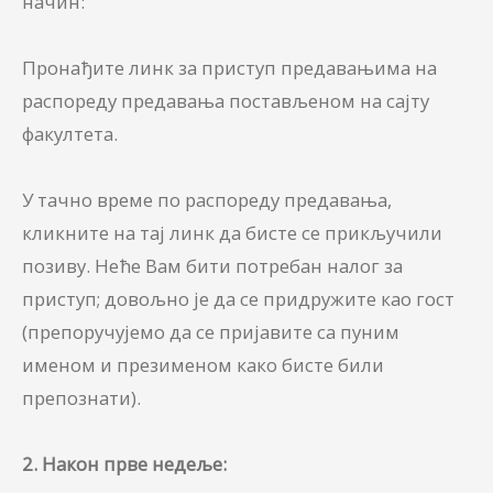
начин:
Пронађите линк за приступ предавањима на
распореду предавања постављеном на сајту
факултета.
У тачно време по распореду предавања,
кликните на тај линк да бисте се прикључили
позиву. Неће Вам бити потребан налог за
приступ; довољно је да се придружите као гост
(препоручујемо да се пријавите са пуним
именом и презименом како бисте били
препознати).
2. Након прве недеље: