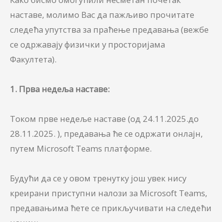
наставе, молимо Вас да пажљиво прочитате
следећа упутства за праћење предавања (вежбе
се одржавају физички у просторијама
Факултета).
1. Прва недеља наставе:
Током прве недеље наставе (од 24.11.2025.до
28.11.2025. ), предавања ће се одржати онлајн,
путем Microsoft Teams платформе.
Будући да се у овом тренутку још увек нису
креирани приступни налози за Microsoft Teams,
предавањима ћете се прикључивати на следећи