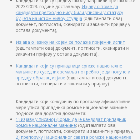
Кандидати који су средњу школу завршили пре школске
2023/2023. године достављају
Изјаву о томе да
кандидати претходно нису били уписани у статусу
буџета на истом нивоу студија
(одштампати овај
документ, потписати, скенирати и закачити пријаву у
остала документа),
Изјава о језику на којем се полаже пријемни испит
(одштампати овај документ, потписати, скенирати и
закачити пријаву у остала документа),
Кандидати који су припадници српске националне
мањине из суседних земаља потребно је да попуне и
предају образац изјаве
(одштампати овај документ,
потписати, скенирати и закачити у пријаву)
Кандидати који конкуришу по програму афирмативне
мере уписа припадника ромске националне мањине
подносе два додатна документа:
1) изјаву у писаној форми да је кандидат припадник
ромске националне мањине
; (одштампати овај
документ, потписати, скенирати и закачити у пријаву),
2) препоруку Националног савета ромске националне