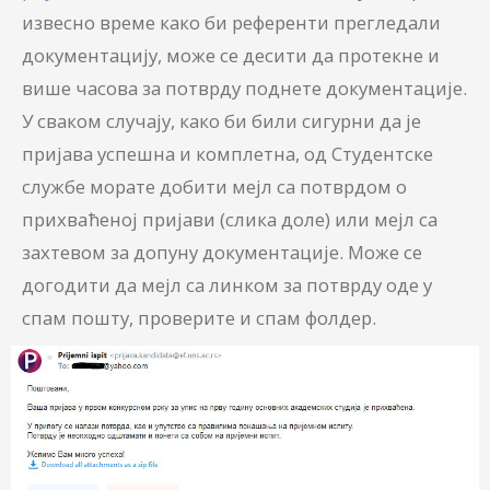
извесно време како би референти прегледали
документацију, може се десити да протекне и
више часова за потврду поднете документације.
У сваком случају, како би били сигурни да је
пријава успешна и комплетна, од Студентске
службе морате добити мејл са потврдом о
прихваћеној пријави (слика доле) или мејл са
захтевом за допуну документације. Може се
догодити да мејл са линком за потврду оде у
спам пошту, проверите и спам фолдер.