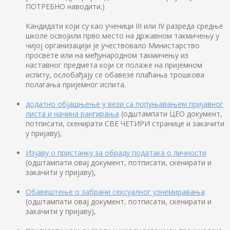
ПОТРЕБНО наводити.)
Кандидати који су као ученици III или IV разреда средње
школе освојили прво место на државном такмичењу у
чијој организацији је учествовало Министарство
просвете или на међународном такмичењу из
наставног предмета који се полаже на пријемном
испиту, ослобађају се обавезе плаћања трошкова
полагања пријемног испита.
додатно објашњење у вези са попуњавањем пријавног
листа и начина рангирања
(одштампати ЦЕО документ,
потписати, скенирати СВЕ ЧЕТИРИ странице и закачити
у пријаву),
Изјаву о пристанку за обраду података о личности
(одштампати овај документ, потписати, скенирати и
закачити у пријаву),
Обавештење о забрани сексуалног узнемиравања
(одштампати овај документ, потписати, скенирати и
закачити у пријаву),