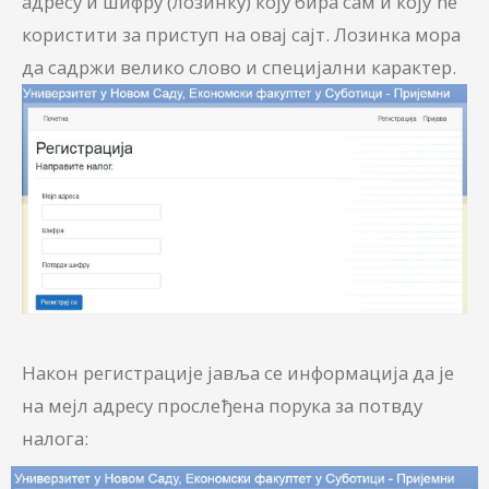
адресу и шифру (лозинку) коју бира сам и коју ће
користити за приступ на овај сајт. Лозинка мора
да садржи велико слово и специјални карактер.
Након регистрације јавља се информација да је
на мејл адресу прослеђена порука за потвду
налога: