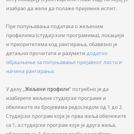
изабрао да жели да полаже пријемни испит.
Пре попуњавања података о жељеним
профилима (студијским програмима), локацији
и приоритетима код рангирања, обавезно је
детаљно прочитати и разумети
додатно
објашњење за попуњавање пријавног листа и
начина рангирања
.
У делу „
Жељени профили
“ потребно је да
изаберете жељене студијске програме и
обележите их бројевима редоследом од 1 до 2.
Студијски програм који је прва жеља обележите
са 1, а студијски програм који је друга жеља,
облежите са 2. Кандидат треба да изабере