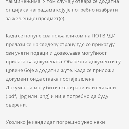
такмичењима. У том случају отвара се додатна
опција са наградама коју је потребно изабрати
за жељени(е) предмет(е).
Када се попуне сва поља кликом на ПОТВРДИ
прелази се на следећу страну где се приказују
сви унети подаци и дозвољава могућност
прилагања докумената. Обавезни документи су
црвене боје а додатни жуте. Када се приложи
документ онда ставка постаје зелена.
Документи могу бити скенирани или сликани
(.pdf, .jpg или .png) и није потребно да буду
оверени.
Уколико је кандидат погрешно унео неки