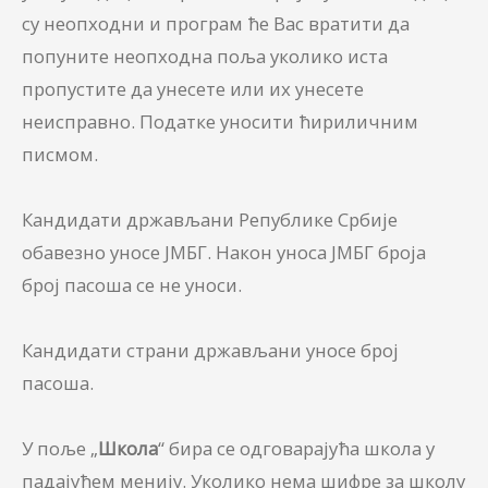
су неопходни и програм ће Вас вратити да
попуните неопходна поља уколико иста
пропустите да унесете или их унесете
неисправно. Податке уносити ћириличним
писмом.
Кандидати држављани Републике Србије
обавезно уносе ЈМБГ. Након уноса ЈМБГ броја
број пасоша се не уноси.
Кандидати страни држављани уносе број
пасоша.
У поље „
Школа
“ бира се одговарајућа школа у
падајућем менију. Уколико нема шифре за школу