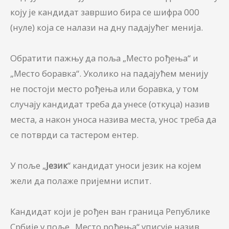
коју је кандидат завршио бира се шифра 000
(нуле) која се налази на дну падајућег менија.
Обратити пажњу да поља „Место рођења“ и
„Место боравка“. Уколико на падајућем менију
не постоји место рођења или боравка, у том
случају кандидат треба да унесе (откуца) назив
места, а након уноса назива места, унос треба да
се потврди са тастером ентер.
У поље „
Jезик
“ кандидат уноси језик на којем
жели да полаже пријемни испит.
Кандидат који је рођен ван граница Републике
Србије у поље „Место рођења“ уписује назив