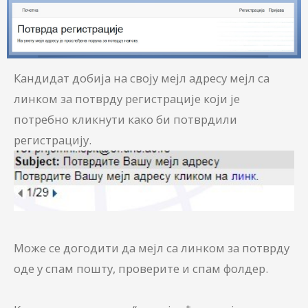
Кандидат добија на своју мејл адресу мејл са
линком за потврду регистрације који је
потребно кликнути како би потврдили
регистрацију.
Може се догодити да мејл са линком за потврду
оде у спам пошту, проверите и спам фолдер.