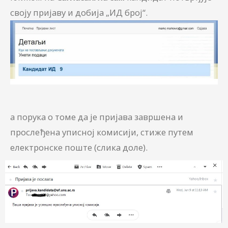
своју пријаву и добија „ИД број“.
а порука о томе да је пријава завршена и
прослеђена уписној комисији, стиже путем
електронске поште (слика доле).