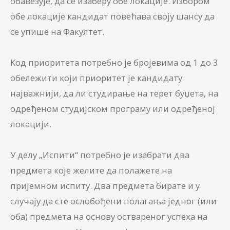
обавезује, да се изаберу обе локације. Избором
обе локације кандидат повећава своју шансу да
се упише на Факултет.
Код приоритета потребно је бројевима од 1 до 3
обележити који приоритет је кандидату
најважнији, да ли студирање на терет буџета, на
одређеном студијском програму или одређеној
локацији.
У делу „Испити“ потребно је изабрати два
предмета које желите да полажете на
пријемном испиту. Два предмета бирате и у
случају да сте ослобођени полагања једног (или
оба) предмета на основу оствареног успеха на