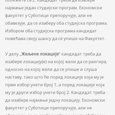
најмање један студијски програм. Економски
факултет у Суботици препоручује, али не
обавезује, да се изаберу оба студијска програма.
Избором оба студијска програма кандидат
повећава своју шансу да се упише на Факултет.
У делу „
Жељене локације
“ кандидат треба да
изабере локацију(е) на којој жели да се рангира,
односно на којој жели да се упише и слуша
наставу, тако што ће поред локације која му је
први избор унети број 1, а поред локације која
му је други избор унети број 2. Кандидат треба
да изабере најмање једну локацију. Економски
факултет у Суботици препоручује, али не