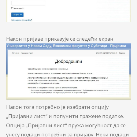
Након пријаве приказује се следећи екран
Након тога потребно је изабрати опцију
„Пријавни лист“ и попунити тражене податке.
Опција „Пријавни лист“ пружа могућност да се
унесу подаци потребни за пријаву. Неки подаци