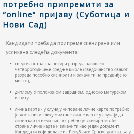
потребно припремити за
“online“ пријаву (Суботица и
Нови Сад)
Кандидати треба да припреме скенирана или
усликана следећа документа:
сведочанства сва четири разреда завршене
четворогодишње средње школе (сведочанство сваког
разреда посебно скенирати и закачити на предвиђено
место),
диплому о положеном завршном, односно матурском
испиту,
лична карта - у случају чиповане личне карте потребно
је доставити слику очитане личне карте у случају да
лична карта нема чип потребно је скенирати обе
стране личне карте и закачити као један документ.
Кандидати који долазе из Републике Српске достављају