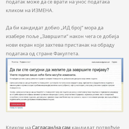
податак може да се врати на унос података
кликом на ИЗМЕНА.
Да би кандидат добио „ИД број“ мора да
изабере поље „Завршити“ након чега се добија
нови екран који захтева пристанак на обраду
података од стране Факултета.
Кликом на
Сагласан/на сам
кандидат потврђује