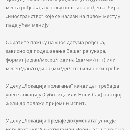
места рођења, а у пољу општина рођења, бира
„иностранство“ које се налази на првом месту у
падајућем менију.
Обратите пажњу на унос датума рођења,
зависно од подешавања Вашег рачунара,
формат је дан/месец/година (дд/мм/гггг) или
месец/дан/година (мм/дд/гггг) или неки трећи.
У делу „
Локација полагања
“ кандидат треба да
унесе локацију (Суботица или Нови Сад) на којој
жели да полаже пријемни испит.
У делу „
Локација предаје докумената
“ уписује
исту локацију (Суботица или Нови Сад) на којој је