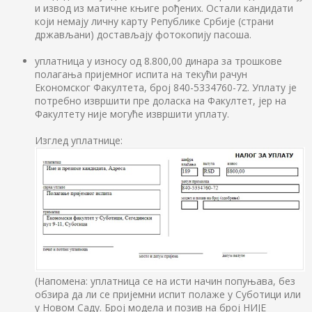
и извод из матичне књиге рођених. Остали кандидати
који немају личну карту Републике Србије (страни
држављани) достављају фотокопију пасоша.
уплатница у износу од 8.800,00 динара за трошкове
полагања пријемног испита на текући рачун
Економског Факултета, број 840-5334760-72. Уплату је
потребно извршити пре доласка на Факултет, јер на
Факултету није могуће извршити уплату.
Изглед уплатнице:
(Напомена: уплатница се на исти начин попуњава, без
обзира да ли се пријемни испит полаже у Суботици или
у Новом Саду. Број модела и позив на број НИЈЕ