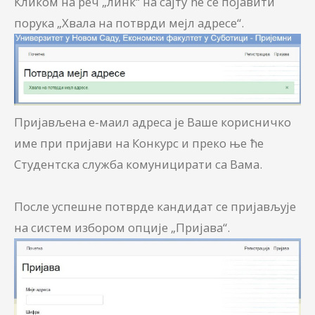
Кликом на реч „линк“ на сајту ће се појавити
порука „Хвала на потврди мејл адресе“.
Пријављена е-маил адреса је Ваше корисничко
име при пријави на Конкурс и преко ње ће
Студентска служба комуницирати са Вама.
После успешне потврде кандидат се пријављује
на систем избором опције „Пријава“.