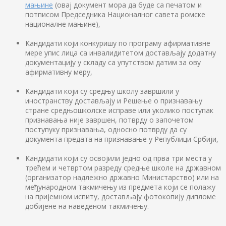
мањине
(овај документ мора да буде са печатом и
потписом Председника Националног савета ромске
националне мањине),
Кандидати који конкуришу по програму афирмативне
мере упис лица са инвалидитетом достављају додатну
документацију у складу са упутством датим за ову
афирмативну меру,
Кандидати који су средњу школу завршили у
иностранству достављају и Решење о признавању
стране средњошколске исправе или уколико поступак
признавања није завршен, потврду о започетом
поступуку признавања, односно потврду да су
документа предата на признавање у Републици Србији,
Кандидати који су освојили једно од прва три места у
трећем и четвртом разреду средње школе на државном
(организатор надлежно државно Министарство) или на
међународном такмичењу из предмета који се полажу
на пријемном испиту, достављају фотокопију дипломе
добијене на наведеном такмичењу.