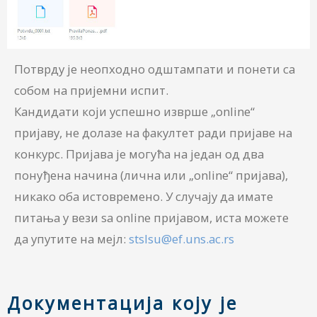
Потврду је неопходно одштампати и понети са
собом на пријемни испит.
Кандидати који успешно изврше „online“
пријаву, не долазе на факултет ради пријаве на
конкурс. Пријава је могућа на један од два
понуђена начина (лична или „online“ пријава),
никако оба истовремено. У случају да имате
питања у вези sa online пријавом, иста можете
да упутите на мејл:
stslsu@ef.uns.ac.rs
Документација коју је