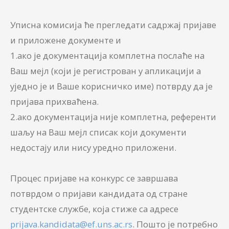
Уписна комисија ће прегледати садржај пријаве
и приложене документе и
1.ако је документација комплетна послаће на
Ваш мејл (који је регистрован у апликацији а
уједно је и Ваше корисничко име) потврду да је
пријава прихваћена.
2.ако документација није комплетна, референти
шаљу на Ваш мејл списак који документи
недостају или нису уредно приложени.
Процес пријаве на конкурс се завршава
потврдом о пријави кандидата од стране
студентске службе, која стиже са адресе
prijava.kandidata@ef.uns.ac.rs
. Пошто је потребно