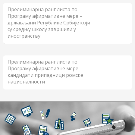
Прелиминарна ранг листа по
Програму афирмативне мере –
држављани Републике Србије који
су средњу школу завршили у
иностранству
Прелиминарна ранг листа по
Програму афирмативне мере –
кандидати припадници ромске
националности