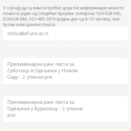
У случају да су вам потребне додатне информације можете
позвати један од следећих бројева телефона: 024-628-090,
024/628-086, 021/485-2919 (радни дан од 8-15 часова), или
путем електронске поште:
stslsu@ef.uns.ac.rs
Прелиминарна ранг листа за
Суботицу и Одељење у Новом
Саду - 2. уписни рок
Прелиминарна ранг листа за
Одељење у Бујановцу - 2. уписни
рок