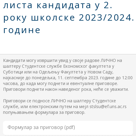
листа кандидата у 2.
року школске 2023/2024.
године
Кандидати могу извршити увид у своје радове ЛИЧНО на
шалтеру Студентске службе Економског факултета у
Суботици или на Одељењу Факултета у Новом Саду,
најкасније до понедељка, 11. септембра 2023. године до 12:00
часова, до када могу поднети и евентуалне приговоре.
Приговори поднети након наведеног рока, неће се уважити.
Приговори се подносе ЛИЧНО на шалтеру Студентске
службе, или електронским путем на мејл stslsu@ef.uns.ac.rs
попуњавањем формулара за приговор.
Формулар за приговор (pdf)