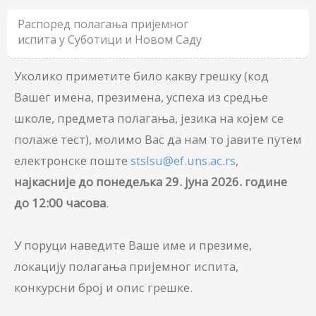
Распоред полагања пријемног
испита у Суботици и Новом Саду
Уколико приметите било какву грешку (код
Вашег имена, презимена, успеха из средње
школе, предмета полагања, језика на којем се
полаже тест), молимо Вас да нам то јавите путем
електронске поште
stslsu@ef.uns.ac.rs
,
најкасније до понедељка 29. јуна 2026. године
до 12:00 часова
.
У поруци наведите Ваше име и презиме,
локацију полагања пријемног испита,
конкурсни број и опис грешке.