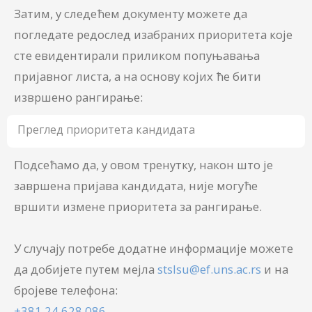
Затим, у следећем документу можете да
погледате редослед изабраних приоритета које
сте евидентирали приликом попуњавања
пријавног листа, а на основу којих ће бити
извршено рангирање:
Преглед приоритета кандидата
Подсећамо да, у овом тренутку, након што је
завршена пријава кандидата, није могуће
вршити измене приоритета за рангирање.
У случају потребе додатне информације можете
да добијете путем мејла
stslsu@ef.uns.ac.rs
и на
бројеве телефона:
+381 24 628 086
,