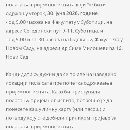
полагања пријемног испита који ће бити
одржан у уторак,
30. јуна 2026. године
:
- од 9.00 часова на Факултету у Суботици, на
адреси Сегедински пут 9-11, Суботица, и
- од 9.00 и 11.30 часова на Одељењу Факултета у
Новом Саду, на адреси др Симе Милошевића 16,
Нови Сад.
Кандидати су дужни да се појаве на наведеној
локацији
пола сата пре почетка одржавања
пријемног испита
. Како би приступили
полагању пријемног испита, потребно је да
понесете вашу личну карту (или пасош) и
потврду коју сте добили приликом пријаве за
полагање пријемног испита.