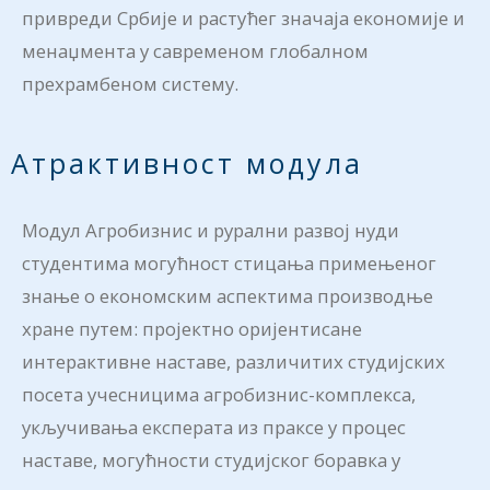
привреди Србије и растућег значаја економије и
менаџмента у савременом глобалном
прехрамбеном систему.
Атрактивност модула
Модул Агробизнис и рурални развој нуди
студентима могућност стицања примењеног
знање о економским аспектима производње
хране путем: пројектно оријентисане
интерактивне наставе, различитих студијских
посета учесницима агробизнис-комплекса,
укључивања експерата из праксе у процес
наставе, могућности студијског боравка у