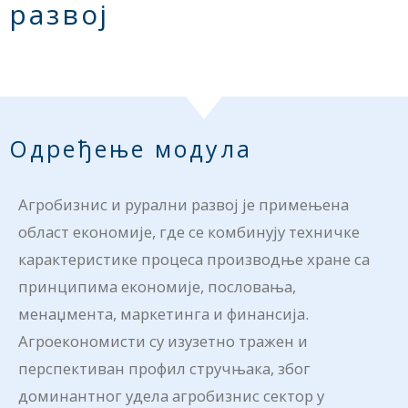
развој
Одређење модула
Агробизнис и рурални развој је примењена
област економије, где се комбинују техничке
карактеристике процеса производње хране са
принципима економије, пословања,
менаџмента, маркетинга и финансија.
Агроекономисти су изузетно тражен и
перспективан профил стручњака, због
доминантног удела агробизнис сектор у