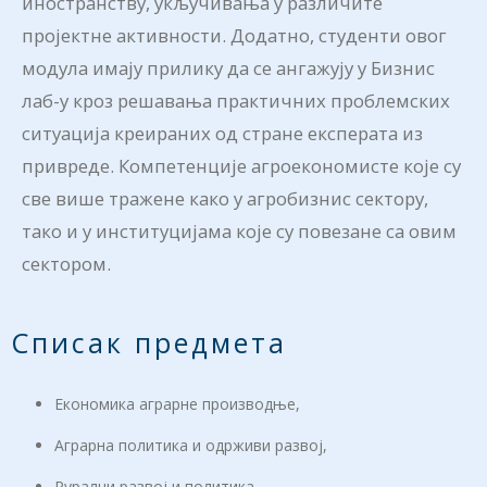
иностранству, укључивања у различите
пројектне активности. Додатно, студенти овог
модула имају прилику да се ангажују у Бизнис
лаб-у кроз решавања практичних проблемских
ситуација креираних од стране експерата из
привреде. Компетенције агроекономисте које су
све више тражене како у агробизнис сектору,
тако и у институцијама које су повезане са овим
сектором.
Списак предмета
Економика аграрне производње,
Аграрна политика и одрживи развој,
Рурални развој и политика,