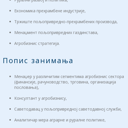
Економика прехрамбене индустрије,
Тржиште пољопривредно-прехрамбених производа,
Менаџмент пољопривредних газдинстава,
Агробизнис стратегија.
Попис занимања
Менаџер у различитим сегментима агробизнис сектора
(финансије, рачуноводство, трговина, организација
пословања),
Консултант у агробизнису,
Саветодавац у пољопривредној саветодавној служби,
Аналитичар мера аграрне и руралне политике,