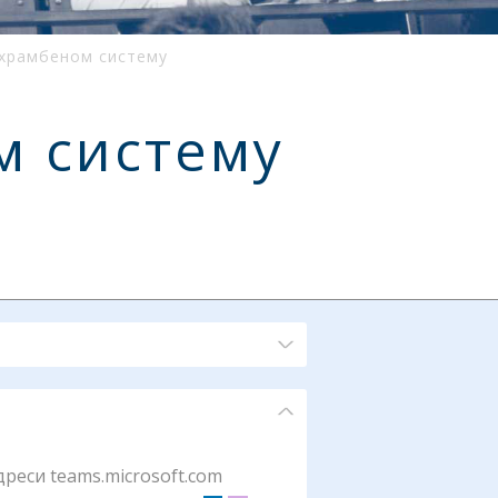
ехрамбеном систему
м систему
реси teams.microsoft.com