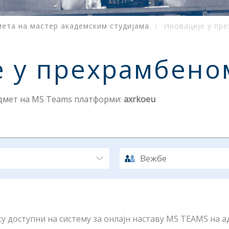
мета на мастер академским студијама
Иновације у пр
 у прехрамбено
едмет на MS Teams платформи:
axrkoeu
Вежбе
 доступни на систему за онлајн наставу MS TEAMS на ад