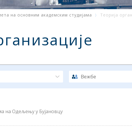
мета на основним академским студијама
Теорија орга
рганизације
Вежбе
ма на Одељењу у Бујановцу