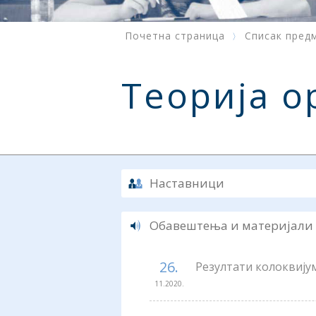
Почетна страница
Списак пред
Теорија о
Наставници
Обавештења и материјали
26.
Резултати колоквију
11.2020.