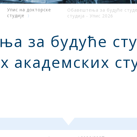
Упис на докторске
Обавештења за будуће студе
студије
студија - Упис 2026
а за будуће ст
х академских сту