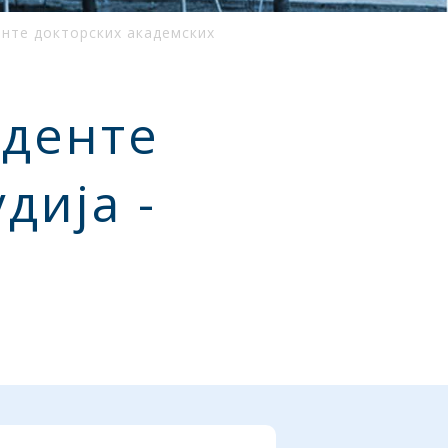
нте докторских академских
уденте
дија -